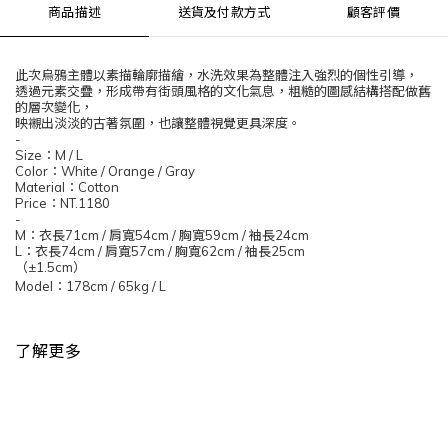
商品描述
送貨及付款方式
顧客評價
此次烏鴉主體以素描輪廓描繪，水洗效果為整體注入強烈的個性引導，
透過元素交疊，形成帶有街頭風格的文化氣息，粗糙的圖感結構搭配做舊
的層次變化，
映襯出淡淡的古著氛圍，也讓整體視覺更具深度。
-
Size
：
M / L
Color
：
White / Orange / Gray
Material
：
Cotton
Price
：
NT.1180
-
M
：衣長
71cm /
肩寬
54cm /
胸寬
59cm /
袖長
24cm
L
：衣長
74cm /
肩寬
57cm /
胸寬
62cm /
袖長
25cm
（
±1.5cm
）
Model
：
178cm / 65kg / L
了解更多