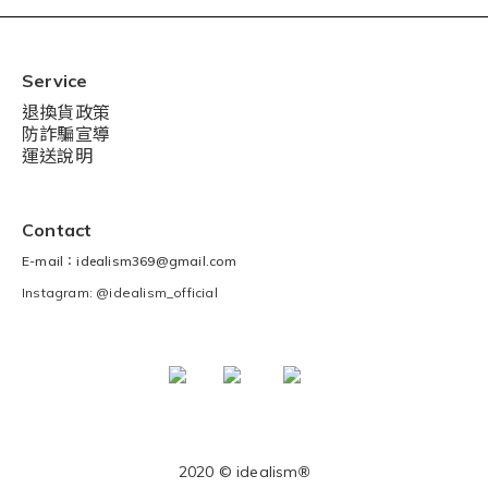
Service
退換貨政策
防詐騙宣導
運送說明
Contact
E-mail：idealism369@gmail.com
Instagram: @idealism_official
2020 © idealism
®