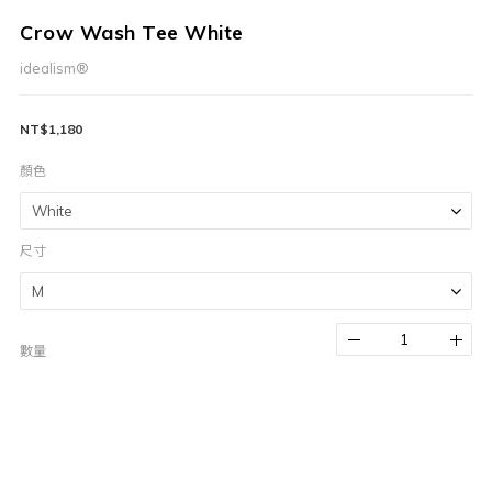
Crow Wash Tee White
idealism®
NT$1,180
顏色
尺寸
數量