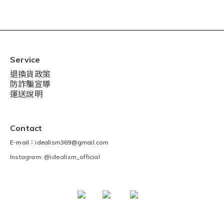
Service
退換貨政策
防詐騙宣導
運送說明
Contact
E-mail：idealism369@gmail.com
Instagram: @idealism_official