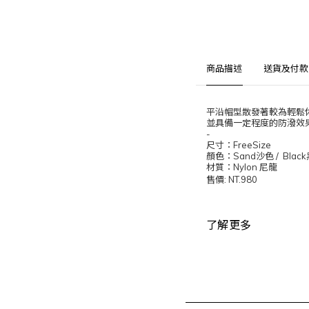
商品描述
送貨及付款
平沿帽型散發著較為輕鬆
並具備一定程度的防潑效
-
尺寸：
FreeSize
顏色：
Sand
沙色
/ Black
材質：
Nylon
尼龍
售價
: NT.980
了解更多