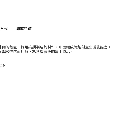
方式
顧客評價
休閒的氛圍，採用抗撕裂尼龍製作，布面織紋清楚刻畫出機能語言，
果與較佳的耐用度，為基礎廣泛的運用單品。
黑色