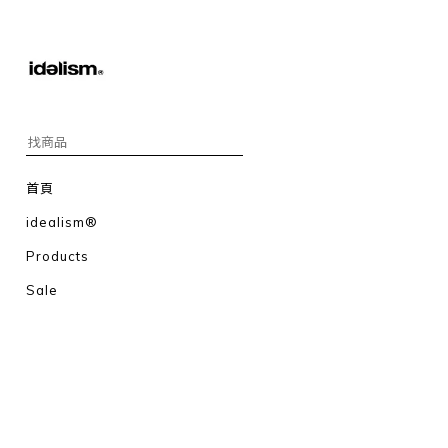
首頁
idealism®
Products
Sale