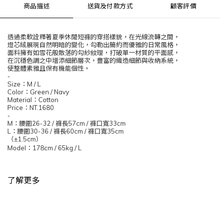
商品描述
送貨及付款方式
顧客評價
透過柔軟詮釋著夏季休閒短褲的穿搭樣貌，在光線流轉之間，
燈芯絨展現自然明暗的變化，勾勒出簡約而優雅的日常風格，
面料擁有如雪花般散落的勾紗紋理，打破單一材質的平面感，
在沉穩色調之中增添細節層次，豐富的織造細節與收納系統，
使整體素雅且保有機能個性。
-
Size
：
M / L
Color
：
Green / Navy
Material
：
Cotton
Price
：
NT.1680
-
M
：腰圍
26-32 /
褲長
57cm /
褲口寬
33cm
L
：腰圍
30-36 /
褲長
60cm /
褲口寬
35cm
（
±1.5cm
）
Model
：
178cm / 65kg / L
了解更多