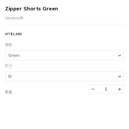
Zipper Shorts Green
idealism®
NT$1,680
顏色
尺寸
數量