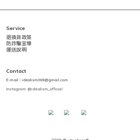
Service
退換貨政策
防詐騙宣導
運送說明
Contact
E-mail：idealism369@gmail.com
Instagram: @idealism_official