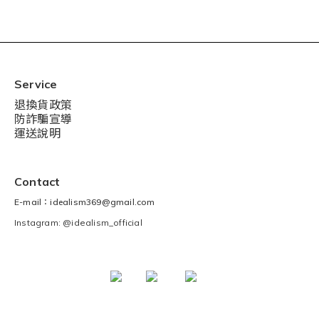
Service
退換貨政策
防詐騙宣導
運送說明
Contact
E-mail：idealism369@gmail.com
Instagram: @idealism_official