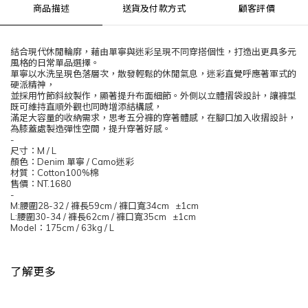
商品描述
送貨及付款方式
顧客評價
結合現代休閒輪廓，藉由單寧與迷彩呈現不同穿搭個性，打造出更具多元
風格的日常單品選擇。
單寧以水洗呈現色落層次，散發輕鬆的休閒氣息，迷彩直覺呼應著軍式的
硬派精神，
並採用竹節斜紋製作，顯著提升布面細節。外側以立體摺袋設計，讓褲型
既可維持直順外觀也同時增添結構感，
滿足大容量的收納需求，思考五分褲的穿著體感，在腳口加入收摺設計，
為膝蓋處製造彈性空間，提升穿著好感。
-
尺寸：
M / L
顏色：
Denim
單寧
/ Camo
迷彩
材質：
Cotton100%
棉
售價：
NT.1680
-
M:
腰圍
28-32 /
褲長
59cm /
褲口寬
34cm ±1cm
L:
腰圍
30-34 /
褲長
62cm /
褲口寬
35cm ±1cm
Model
：
175cm / 63kg / L
了解更多