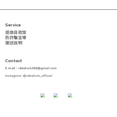
Service
退換貨政策
防詐騙宣導
運送說明
Contact
E-mail：idealism369@gmail.com
Instagram: @idealism_official