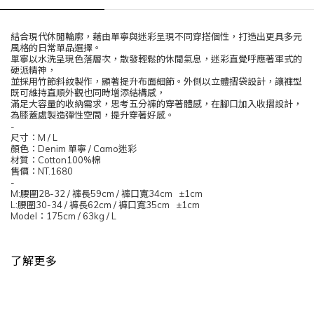
結合現代休閒輪廓，藉由單寧與迷彩呈現不同穿搭個性，打造出更具多元
風格的日常單品選擇。
單寧以水洗呈現色落層次，散發輕鬆的休閒氣息，迷彩直覺呼應著軍式的
硬派精神，
並採用竹節斜紋製作，顯著提升布面細節。外側以立體摺袋設計，讓褲型
既可維持直順外觀也同時增添結構感，
滿足大容量的收納需求，思考五分褲的穿著體感，在腳口加入收摺設計，
為膝蓋處製造彈性空間，提升穿著好感。
-
尺寸：
M / L
顏色：
Denim
單寧
/ Camo
迷彩
材質：
Cotton100%
棉
售價：
NT.1680
-
M:
腰圍
28-32 /
褲長
59cm /
褲口寬
34cm ±1cm
L:
腰圍
30-34 /
褲長
62cm /
褲口寬
35cm ±1cm
Model
：
175cm / 63kg / L
了解更多