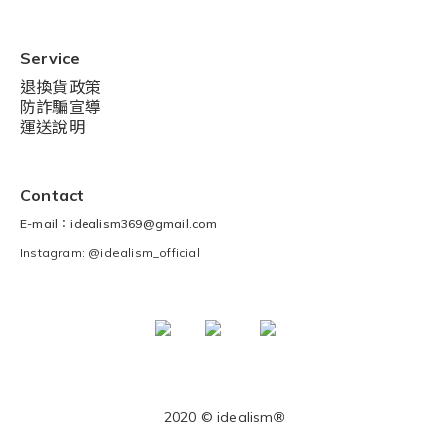
Service
退換貨政策
防詐騙宣導
運送說明
Contact
E-mail：idealism369@gmail.com
Instagram: @idealism_official
2020 © idealism
®