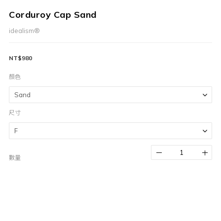
Corduroy Cap Sand
idealism®
NT$980
顏色
尺寸
數量