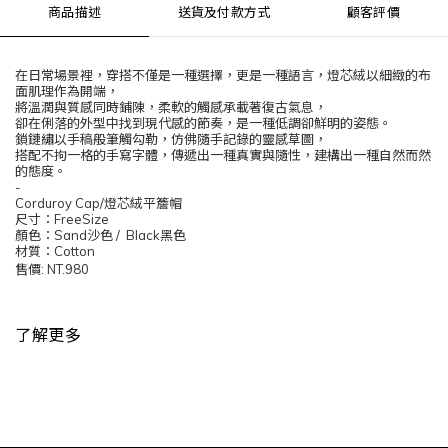
商品描述
送貨及付款方式
顧客評價
在日常場景裡，穿搭不僅是一種選擇，更是一種語言，燈芯絨以細緻的布
面肌理作為開端，
將溫潤與質感同時鋪陳，柔軟的觸感承載著復古氣息，
卻在俐落的外型中找到現代感的節奏，是一種低調卻鮮明的姿態。
鎖鏈繡以手稿般筆觸勾勒，仿佛隨手記錄的靈感草圖，
搭配不拘一格的手寫字體，傳遞出一種真實與隨性，建構出一種自然而然
的態度。
-
Corduroy Cap
/
燈芯絨平簷帽
尺寸：
FreeSize
顏色：
Sand
沙色
/ Black
黑色
材質：
Cotton
售價
: NT.980
了解更多