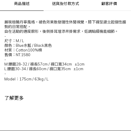
商品描述
送貨及付款方式
顧客評價
展現極簡丹寧風格，褪色效果散發隨性休閒視覺，膝下褲型建立起個性趨
勢的日常搭配，
自在活動的適度廓形，後側掛耳增添吊掛需求，低調點綴機能細節。
-
尺寸：
M / L
顏色：
Blue
水藍
/ Black
黑色
材質：
Cotton100%
棉
售價：
NT.1580
-
M:
腰圍
28-32 /
褲長
57cm /
褲口寬
34cm ±1cm
L:
腰圍
30-34 /
褲長
60cm /
褲口寬
35cm ±1cm
-
Model
：
175cm / 63kg / L
了解更多