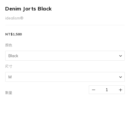
Denim Jorts Black
idealism®
NT$1,580
顏色
尺寸
數量