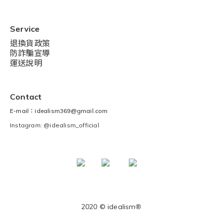
Service
退換貨政策
防詐騙宣導
運送說明
Contact
E-mail：idealism369@gmail.com
Instagram: @idealism_official
2020 © idealism
®