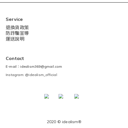
Service
退換貨政策
防詐騙宣導
運送說明
Contact
E-mail：idealism369@gmail.com
Instagram: @idealism_official
2020 © idealism
®