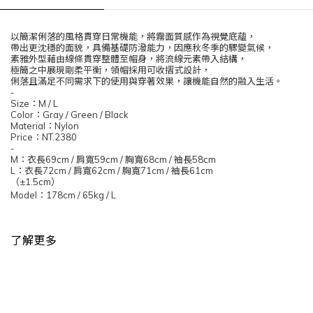
以簡潔俐落的風格貫穿日常機能，將霧面質感作為視覺底蘊，
帶出更沈穩的面貌，具備基礎防潑能力，因應秋冬季的驟變氣候，
素雅外型藉由線條貫穿整體至帽身，將流線元素帶入結構，
極簡之中展現剛柔平衡，領帽採用可收摺式設計，
俐落且滿足不同需求下的使用與穿著效果，讓機能自然的融入生活。
-
Size
：
M / L
Color
：
Gray / Green / Black
Material
：
Nylon
Price
：
NT.2380
-
M
：衣長
69cm /
肩寬
59cm /
胸寬
68cm /
袖長
58cm
L
：衣長
72cm /
肩寬
62cm /
胸寬
71cm /
袖長
61cm
（
±1.5cm
）
Model
：
178cm / 65kg / L
了解更多