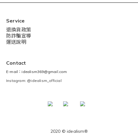
Service
退換貨政策
防詐騙宣導
運送說明
Contact
E-mail：idealism369@gmail.com
Instagram: @idealism_official
2020 © idealism
®