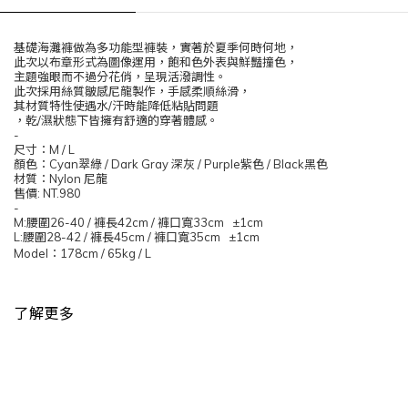
基礎海灘褲做為多功能型褲裝，實著於夏季何時何地，
此次以布章形式為圖像運用，飽和色外表與鮮豔撞色，
主題強眼而不過分花俏，呈現活潑調性。
此次採用絲質皺感尼龍製作，手感柔順絲滑，
其材質特性使遇水
/
汗時能降低粘貼問題
，乾
/
濕狀態下皆擁有舒適的穿著體感。
-
尺寸：
M / L
顏色：
Cyan
翠綠
/ Dark Gray
深灰
/ Purple
紫色
/ Black
黑色
材質：
Nylon
尼龍
售價
: NT.980
-
M:
腰圍
26-40 /
褲長
42cm /
褲口寬
33cm ±1cm
L:
腰圍
28-42 /
褲長
45cm /
褲口寬
35cm ±1cm
Model
：
178cm / 65kg / L
了解更多