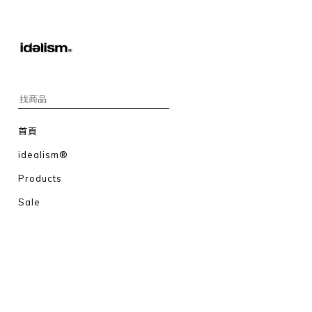
首頁
idealism®
Products
Sale