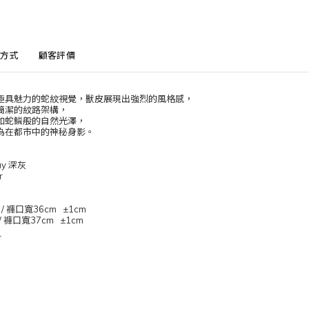
方式
顧客評價
極具魅力的蛇紋視覺，獸皮展現出強烈的風格感，
簡潔的紋路架構，
如蛇鱗般的自然光澤，
為在都市中的神秘身影。
ay
深灰
r
 /
褲口寬
36cm ±1cm
/
褲口寬
37cm ±1cm
L