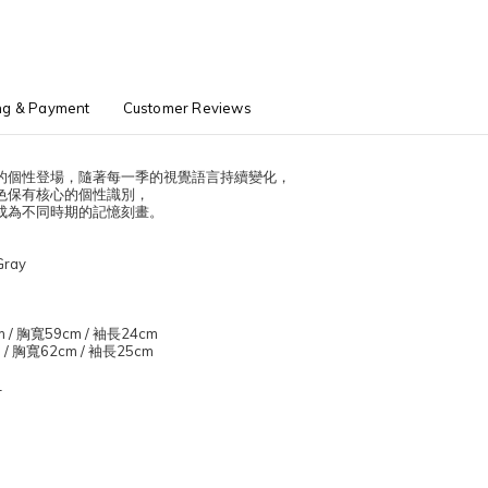
ng & Payment
Customer Reviews
的個性登場，隨著每一季的視覺語言持續變化，
色保有核心的個性識別，
成為不同時期的記憶刻畫。
Gray
.1080
m /
胸寬
59cm /
袖長
24cm
 /
胸寬
62cm /
袖長
25cm
L