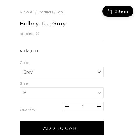
items
View All
/
Products
/
Top
Bulboy Tee Gray
idealism®
NT$1,080
Color
Size
Quantity
ADD TO CART