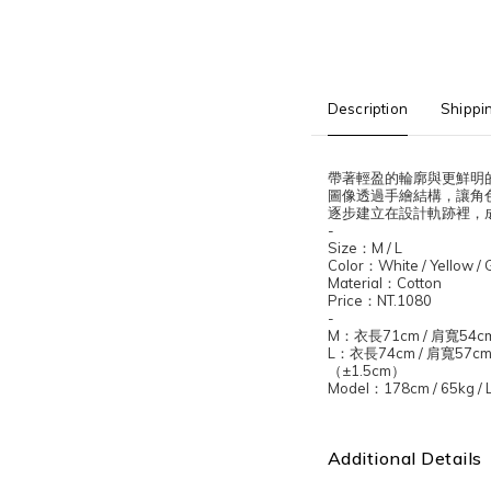
Description
Shippi
帶著輕盈的輪廓與更鮮明
圖像透過手繪結構，讓角
逐步建立在設計軌跡裡，
-
Size
：
M / L
Color
：
White / Yellow / 
Material
：
Cotton
Price
：
NT
-
M
：衣長
71cm /
肩寬
54c
L
：衣長
74cm /
肩寬
57cm
（
±1.5cm
）
Model
：
178cm / 65kg / 
Additional Details