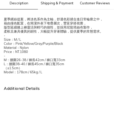
Description
Shipping & Payment
Customer Reviews
夏季繽紛提案，將淡色系作為主軸，舒適色彩揉合進日常輪廓之中，
藉由撞色配置，在簡潔外表下堆疊層次，豐富穿搭視覺，
版型延續膝上褲靈活與輕巧的個性，並採用尼龍塔絲布製作，
柔軟且兼具優異的韌性，大幅提升穿著體驗，提供夏季的常態需求。
-
Size
：
M / L
Color
：
Pink/Yellow/Gray/Purple/Black
Material
：
Nylon
Price
：
NT.1080
-
M
：腰圍
26-38 /
褲長
42cm /
褲口寬
33cm
L
：腰圍
38-40 /
褲長
45cm /
褲口寬
35cm
（
±1.5cm
）
Model
：
178cm / 65kg / L
Additional Details