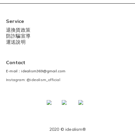
Service
退換貨政策
防詐騙宣導
運送說明
Contact
E-mail：idealism369@gmail.com
Instagram: @idealism_official
2020 © idealism
®