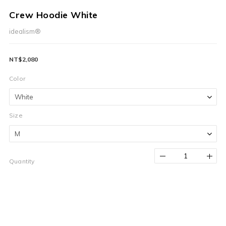
Crew Hoodie White
idealism®
NT$2,080
Color
Size
Quantity