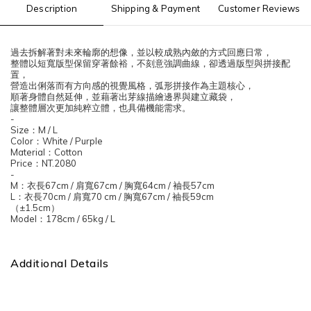
Description
Shipping & Payment
Customer Reviews
過去拆解著對未來輪廓的想像，並以較成熟內斂的方式回應日常，
整體以短寬版型保留穿著餘裕，不刻意強調曲線，卻透過版型與拼接配
置，
營造出俐落而有方向感的視覺風格，弧形拼接作為主題核心，
順著身體自然延伸，並藉著出芽線描繪邊界與建立藏袋，
讓整體層次更加純粹立體，也具備機能需求。
-
Size
：
M / L
Color
：
White / Purple
Material
：
Cotton
Price
：
NT.2080
-
M
：衣長
67cm /
肩寬
67cm /
胸寬
64cm /
袖長
57cm
L
：衣長
70cm /
肩寬
70 cm /
胸寬
67cm /
袖長
59cm
（
±1.5cm
）
Model
：
178cm / 65kg / L
Additional Details