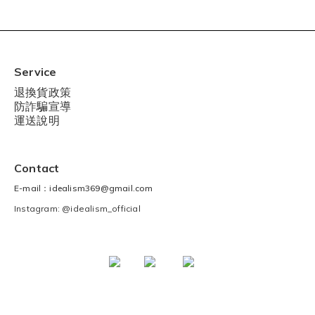
Service
退換貨政策
防詐騙宣導
運送說明
Contact
E-mail：idealism369@gmail.com
Instagram: @idealism_official