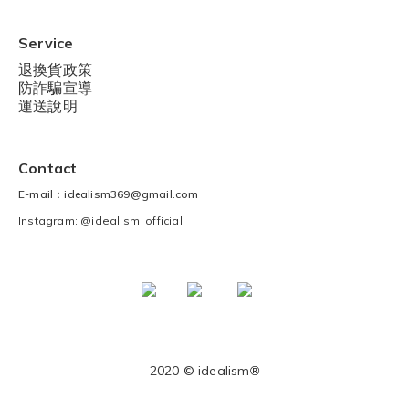
Service
退換貨政策
防詐騙宣導
運送說明
Contact
E-mail：idealism369@gmail.com
Instagram: @idealism_official
2020 © idealism
®