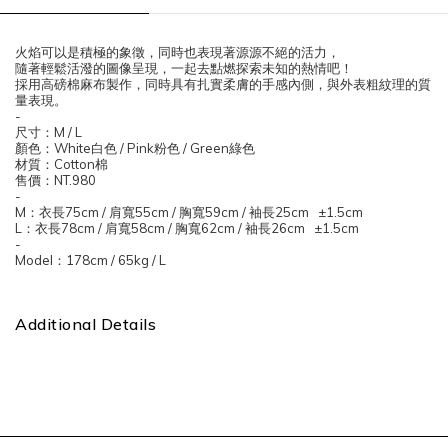
火焰可以是積極的象徵，同時也表現著源源不絕的活力，
隨著輕鬆活潑的圖像呈現，一起去點燃探索未知的熱情吧！
採用高磅棉麻布製作，同時具有扎實柔膚的手感內側，與外表粗紋理的質
量表現。
-
尺寸：
M / L
顏色：
White
白色
/ Pink
粉色
/ Green
綠色
材質：
Cotton
棉
售價：
NT.980
-
M
：衣長
75cm /
肩寬
55cm /
胸寬
59cm /
袖長
25cm ±1.5cm
L
：衣長
78cm /
肩寬
58cm /
胸寬
62cm /
袖長
26cm ±1.5cm
-
Model
：
178cm / 65kg / L
Additional Details