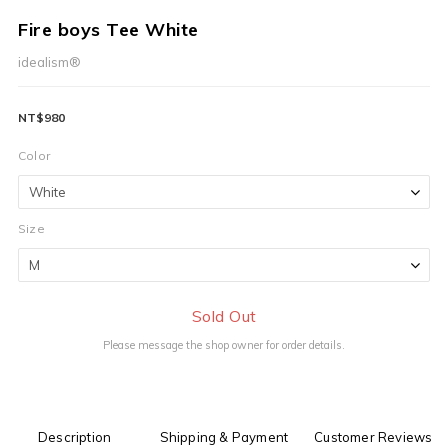
Fire boys Tee White
idealism®
NT$980
Color
Size
Sold Out
Please message the shop owner for order details.
Description
Shipping & Payment
Customer Reviews