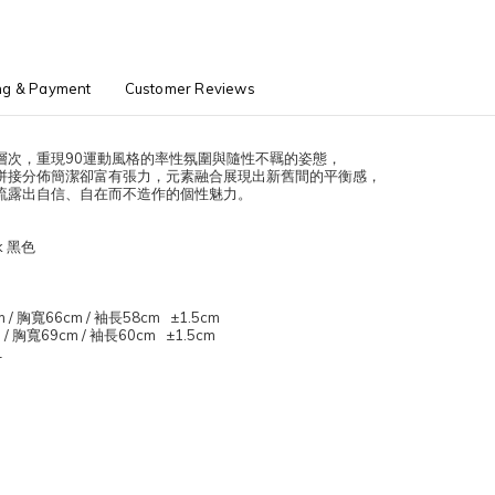
ng & Payment
Customer Reviews
層次，重現
90
運動風格的率性氛圍與隨性不羈的姿態，
拼接分佈簡潔卻富有張力，元素融合展現出新舊間的平衡感，
流露出自信、自在而不造作的個性魅力。
k
黑色
m /
胸寬
66cm /
袖長
58cm ±1.5cm
 /
胸寬
69cm /
袖長
60cm ±1.5cm
L