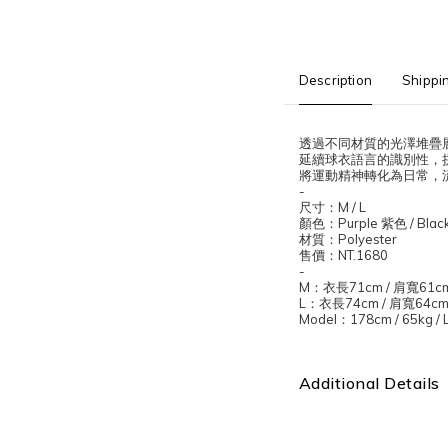
Description
Shippi
透過不同材質的光澤堆疊
延續球衣語言的識別性，
將運動精神轉化為日常，
-
尺寸：
M / L
顏色：
Purple
紫色
/ Blac
材質：
Polyester
售價：
NT.1680
-
M
：衣長
71cm /
肩寬
61c
L
：衣長
74cm /
肩寬
64cm
Model
：
178cm / 65kg / 
Additional Details