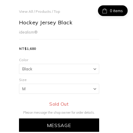
items
View All
/
Products
/
Top
Hockey Jersey Black
idealism®
NT$1,680
Color
Size
Sold Out
Please message the shop owner for order details.
MESSAGE