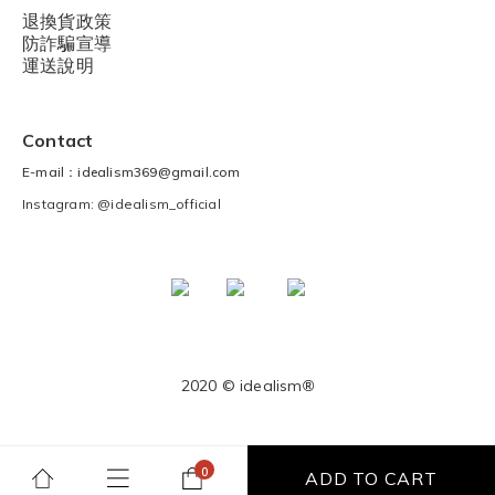
退換貨政策
防詐騙宣導
運送說明
Contact
E-mail：idealism369@gmail.com
Instagram: @idealism_official
2020 © idealism
®
ADD TO CART